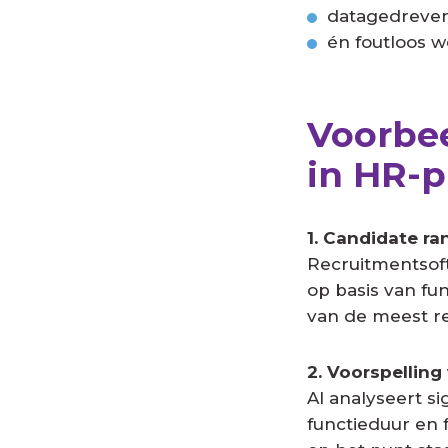
datagedreve
én foutloos w
Voorbee
in HR-
1. Candidate ra
Recruitmentsoft
op basis van fun
van de meest r
2. Voorspelling
AI analyseert s
functieduur en