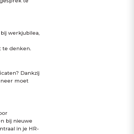
 gesprek te
ij werkjubilea,
 te denken.
caten? Dankzij
nneer moet
oor
n bij nieuwe
ntraal in je HR-