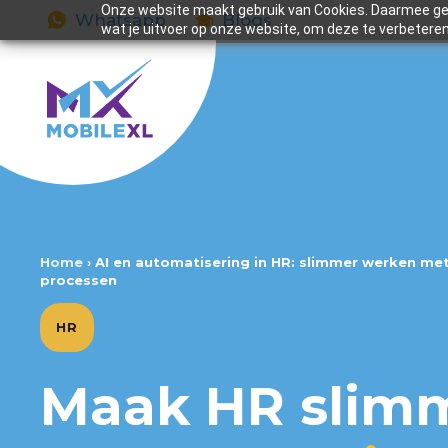
Onze website maakt gebruik van Cookies. Daarmee gev
Whatsapp
Blogs
wat je uitvoer op onze website, om deze te verbeteren
Home
›
AI en automatisering in HR: slimmer werken me
processen
HR
Maak HR slim