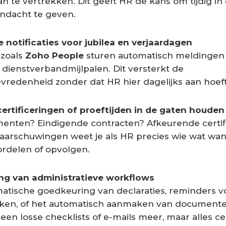
an te vertrekken. Dit geeft HR de kans om tijdig in
andacht te geven.
 notificaties voor jubilea en verjaardagen
zoals
Zoho People
sturen automatisch meldingen b
 dienstverbandmijlpalen. Dit versterkt de
redenheid zonder dat HR hier dagelijks aan hoeft
certificeringen of proeftijden in de gaten houden
enten? Eindigende contracten? Afkeurende certifi
aarschuwingen weet je als HR precies wie wat wa
rdelen of opvolgen.
ing van administratieve workflows
atische goedkeuring van declaraties, reminders v
ken, of het automatisch aanmaken van documente
een losse checklists of e-mails meer, maar alles ce