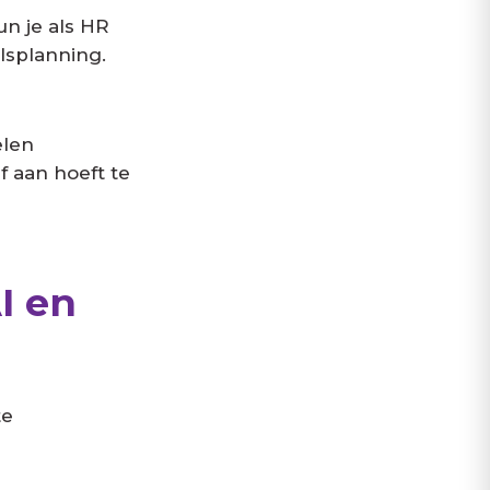
un je als HR
lsplanning.
elen
 aan hoeft te
I en
te