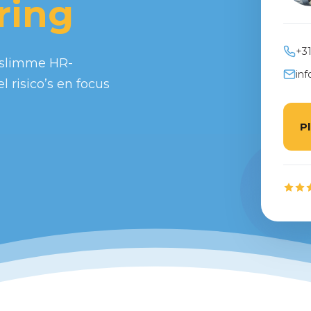
ring
+31
t slimme HR-
inf
 risico’s en focus
P