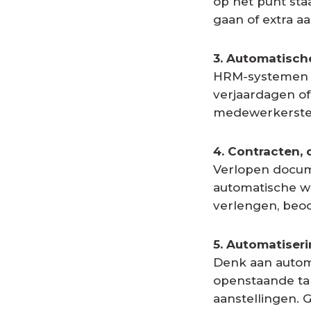
op het punt sta
gaan of extra a
3. Automatische
HRM-systemen 
verjaardagen of
medewerkerstev
4. Contracten, 
Verlopen docum
automatische w
verlengen, beoo
5. Automatiser
Denk aan autom
openstaande ta
aanstellingen. G