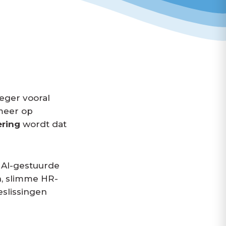
eger vooral
 meer op
ering
wordt dat
 AI-gestuurde
n, slimme HR-
eslissingen