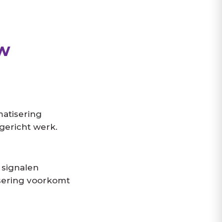
uw
matisering
gericht werk.
 signalen
isering voorkomt