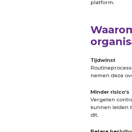
platform.
Waarom 
organis
Tijdwinst
Routineprocesse
nemen deze over
Minder risico’s
Vergeten contra
kunnen leiden t
dit.
Betere besluit