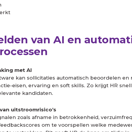
n
erkt
lden van AI en automat
processen
nking met AI
ware kan sollicitaties automatisch beoordelen en
ctie-eisen, ervaring en soft skills. Zo krijgt HR snel
elevante kandidaten.
 van uitstroomrisico’s
ignalen zoals afname in betrokkenheid, verzuimfreq
 feedbackscores om te voorspellen welke medewer