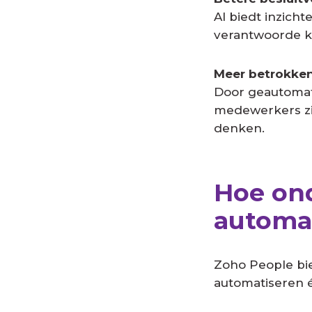
AI biedt inzich
verantwoorde k
Meer betrokke
Door geautomat
medewerkers zic
denken.
Hoe ond
automa
Zoho People bi
automatiseren é