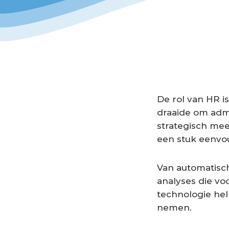
De rol van HR i
draaide om admi
strategisch mee
een stuk eenvo
Van automatisc
analyses die v
technologie hel
nemen.