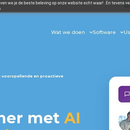
en we je de beste beleving op onze website echt waar! . En tevens v
Ov
.
Wat we doen
Software
Us
t voorspellende en proactieve
mer met
AI