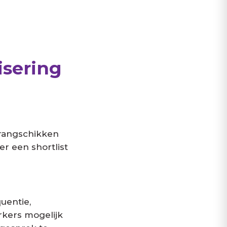
isering
 rangschikken
ler een shortlist
uentie,
kers mogelijk