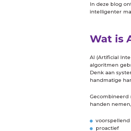
In deze blog on
intelligenter m
Wat is 
AI (Artificial 
algoritmen gebr
Denk aan system
handmatige han
Gecombineerd me
handen nemen, 
voorspellend
proactief