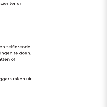
iciënter én
men zelflerende
lingen te doen.
tten of
ggers taken uit