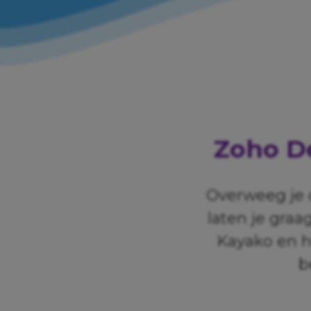
Zoho De
Overweeg je 
laten je graa
Kayako en ho
b