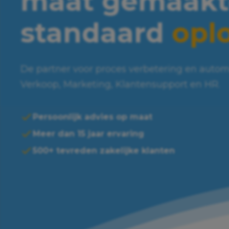
maat gemaakt
standaard
opl
De partner voor proces verbetering en autom
Verkoop, Marketing, Klantensupport en HR.
Persoonlijk advies op maat
Meer dan 15 jaar ervaring
500+ tevreden zakelijke klanten