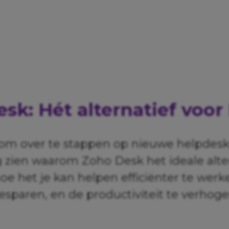
sk: Hét alternatief voor
om over te stappen op nieuwe helpdes
g zien waarom Zoho Desk het ideale alter
e het je kan helpen efficiënter te werk
esparen, en de productiviteit te verhoge