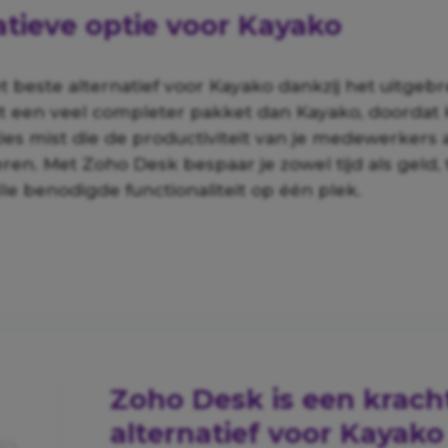
atieve optie voor
Kayako
t beste alternatief voor Kayako dankzij het uitgeb
t een veel completer pakket dan Kayako, doordat
ies mist die de productiviteit van je medewerkers a
n. Met Zoho Desk bespaar je zowel tijd als geld, t
lle benodigde functionaliteit op één plek.
Zoho Desk is een krach
alternatief voor Kayako