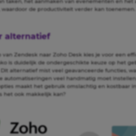
van taken, het aanmaken van evenementen en het
 waardoor de productiviteit verder kan toenemen.
r alternatief
 van Zendesk naar Zoho Desk kies je voor een effi
yako is duidelijk de ondergeschikte keuze op het ge
Dit alternatief mist veel geavanceerde functies, wa
e automatiseringen veel handmatig moet instellen
opties maakt het gebruik omslachtig en kostbaar i
ls het ook makkelijk kan?