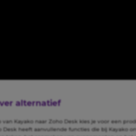
ver alternatief
 van Kayako naar Zoho Desk kies je voor een prod
ho Desk heeft aanvullende functies die bij Kayako o