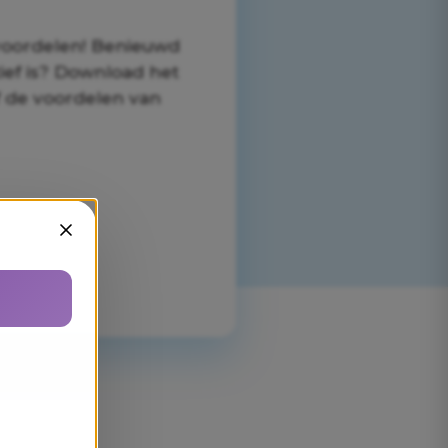
voordelen! Benieuwd
ief is? Download het
f de voordelen van
Sluiten