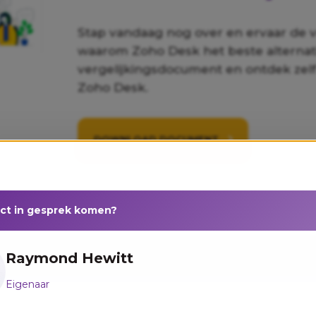
Stap vandaag nog over en ervaar de 
waarom Zoho Desk het beste alternat
vergelijkingsdocument en ontdek zel
Zoho Desk.
DOWNLOAD DOCUMENT
ect in gesprek komen?
Raymond Hewitt
Eigenaar