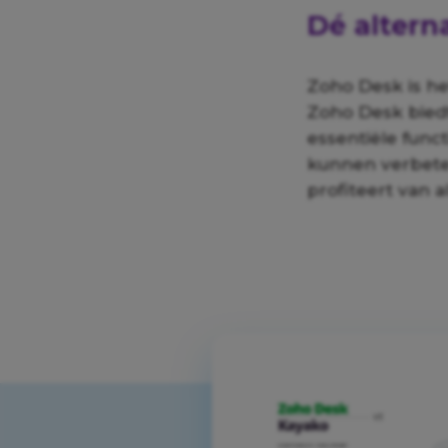
Dé altern
Zoho Desk is he
Zoho Desk bied
essentiële funct
kunnen verbetere
profiteert van a