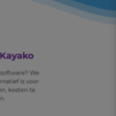
Kayako
ksoftware? We
natief is voor
en, kosten te
n.