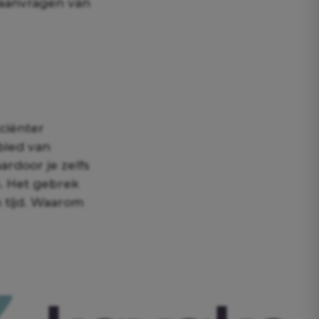
 aanvragen van
ciënter
bied van
ardoor je zelfs
. Het gebrek
n tijd. Waarom