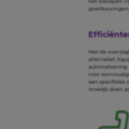
het toewijzen 
goedkeuringen,
Efficiënte
Met de overstap
alternatief. Ka
automatisering. 
voor eenvoudig
aan specifieke 
moeilijk doen a