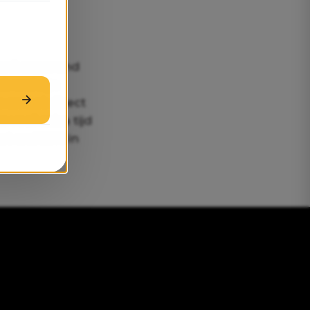
stenbesparend
k wel zijn
s en het direct
veel extra tijd
ot wel 33% in