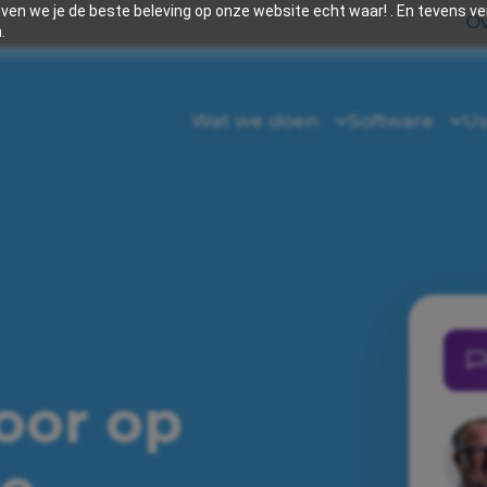
en we je de beste beleving op onze website echt waar! . En tevens v
Ov
.
Wat we doen
Software
Us
voor op