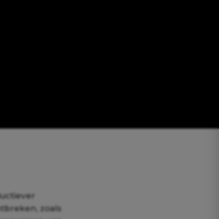
uctiever
ntbreken, zoals