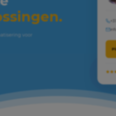
e
ossingen.
+31
inf
atisering voor
P