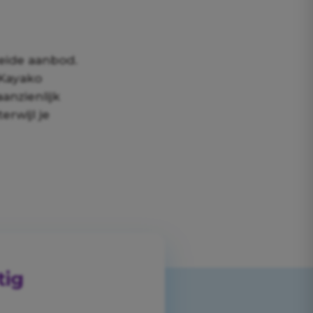
reide aanbod.
 Kayako
anzienlijk
erwijl je
tig