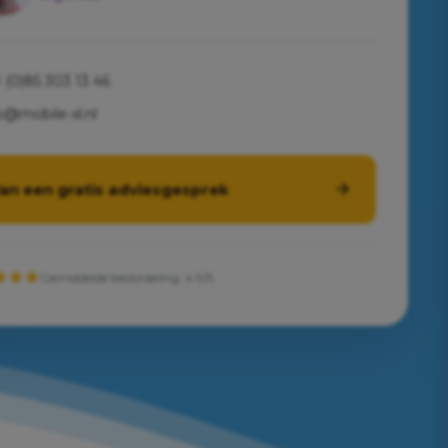
 (0)85 303 13 46
o@mobile-xl.nl
lan een gratis adviesgesprek
Gemiddelde beoordeling: 4.9/5