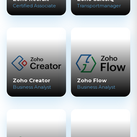
Certified Associate
Transportmanager
Zoho Creator
Zoho Flow
Business Analyst
Business Analyst