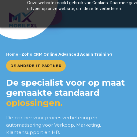
Onze website maakt gebruik van Cookies. Daarmee geven
uitvoer op onze website, om deze te verbeteren.
Inhoudsopgave
Start vandaag met je Zoho CRM
training!
Home
›
Zoho CRM Online Advanced Admin Training
Training details
DE ANDERE IT PARTNER
De vier voordelen van Zoho
CRM Training
De specialist voor op maat
gemaakte standaard
De inhoud van de training
oplossingen.
Veelgestelde vragen
De partner voor proces verbetering en
automatisering voor Verkoop, Marketing,
Klantensupport en HR.