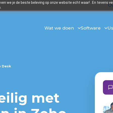
en we je de beste beleving op onze website echt waar! . En tevens v
Ov
.
Wat we doen
Software
Us
o Desk
eilig met