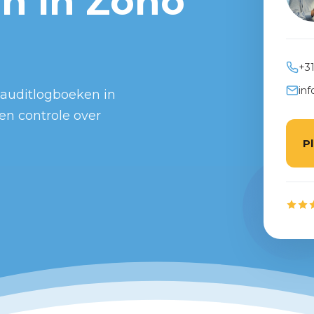
n in Zoho
+31
inf
t auditlogboeken in
en controle over
P