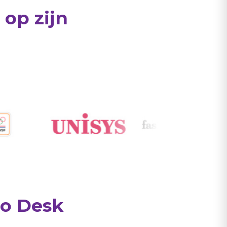
op zijn
Sluiten
ho Desk