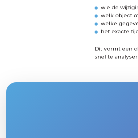
wie de wijzig
welk object o
welke gegeven
het exacte tij
Dit vormt een d
snel te analyser