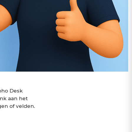
Zoho Desk
enk aan het
gen of velden.