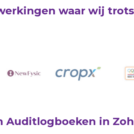
rkingen waar wij trots 
ect in gesprek komen?
Raymond Hewitt
n Auditlogboeken in Zo
Eigenaar