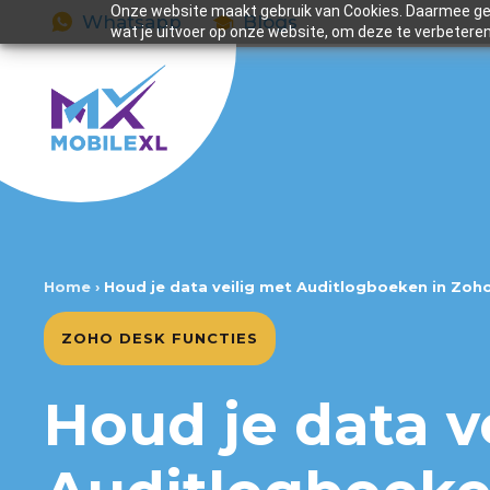
Onze website maakt gebruik van Cookies. Daarmee gev
Whatsapp
Blogs
wat je uitvoer op onze website, om deze te verbeteren
Home
›
Houd je data veilig met Auditlogboeken in Zoh
ZOHO DESK FUNCTIES
Houd je data v