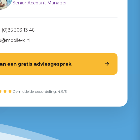
Senior Account Manager
 (0)85 303 13 46
o@mobile-xl.nl
lan een gratis adviesgesprek
Gemiddelde beoordeling: 4.9/5