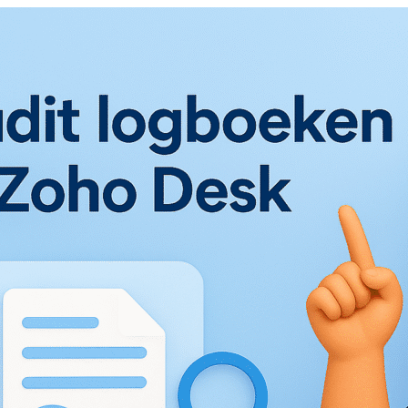
85 303 13 46
bile-xl.nl
een gratis adviesgesprek
Gemiddelde beoordeling: 4.9/5