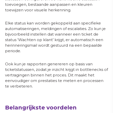
toevoegen, bestaande aanpassen en kleuren
toewijzen voor visuele herkenning.
Elke status kan worden gekoppeld aan specifieke
automatiseringen, meldingen of escalaties. Zo kun je
bijvoorbeeld instellen dat wanneer een ticket de
status ‘Wachten op klant’ krijgt, er automatisch een
herinneringsmail wordt gestuurd na een bepaalde
Direct in gesprek komen?
periode.
Raymond Hewitt
Ook kun je rapporten genereren op basis van
Eigenaar
ticketstatussen, zodat je inzicht krijgt in bottlenecks of
vertragingen binnen het proces. Dit maakt het
eenvoudiger om prestaties te meten en processen
te verbeteren.
+31 (0)85 303 13 46
info@mobile-xl.nl
Belangrijkste voordelen
Plan een gratis adviesgesprek