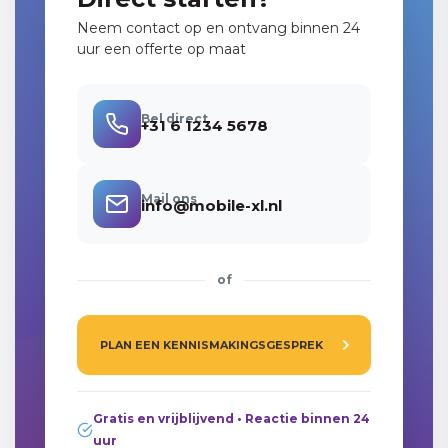
Neem contact op en ontvang binnen 24
uur een offerte op maat
Bel direct
+31 6 1234 5678
Mail ons
info@mobile-xl.nl
of
PLAN EEN KENNISMAKINGSGESPREK
Gratis en vrijblijvend • Reactie binnen 24
uur