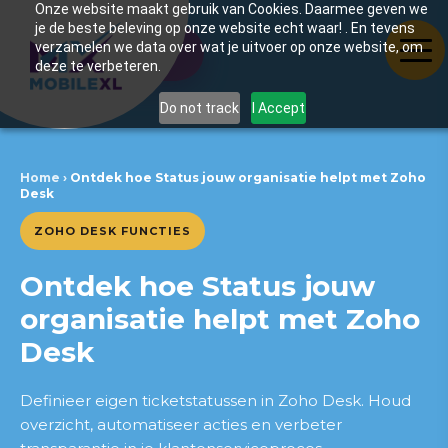
Onze website maakt gebruik van Cookies. Daarmee geven we
je de beste beleving op onze website echt waar! . En tevens
verzamelen we data over wat je uitvoer op onze website, om
Inhoudsopgave
deze te verbeteren.
Do not track
I Accept
Samenwerkingen waar wij
trots op zijn
Home
›
Ontdek hoe Status jouw organisatie helpt met Zoho
Desk
Wat is Status in Zoho Desk
ZOHO DESK FUNCTIES
Direct in gesprek met
Raymond
Ontdek hoe Status jouw
organisatie helpt met Zoho
Raymond Hewitt
Desk
Hoe Status werkt
Definieer eigen ticketstatussen in Zoho Desk. Houd
Belangrijkste voordelen
overzicht, automatiseer acties en verbeter