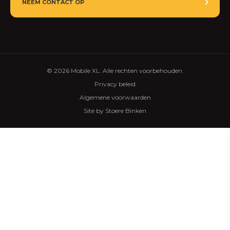
NEEM CONTACT OP
© 2026 Mobile XL. Alle rechten voorbehouden.
Privacy beleid
Algemene voorwaarden
Site by Stoere Binken