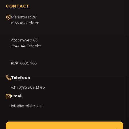
CONTACT
Marisstraat 26
6165 AS Geleen
Atoomweg 63
3542 AA Utrecht
KVK: 66951763
Telefoon
+31 (0)85 303 13 46
Email
info@mobile-xl.nl