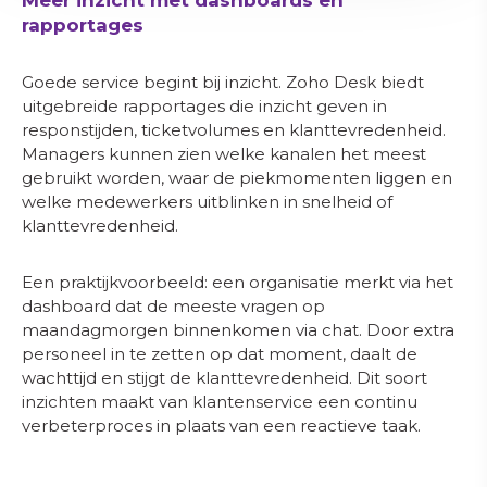
Meer inzicht met dashboards en
Direct in gesprek komen?
rapportages
Raymond Hewitt
Goede service begint bij inzicht. Zoho Desk biedt
uitgebreide rapportages die inzicht geven in
Eigenaar
responstijden, ticketvolumes en klanttevredenheid.
Managers kunnen zien welke kanalen het meest
gebruikt worden, waar de piekmomenten liggen en
+31 (0)85 303 13 46
welke medewerkers uitblinken in snelheid of
klanttevredenheid.
info@mobile-xl.nl
Een praktijkvoorbeeld: een organisatie merkt via het
Plan een gratis adviesgesprek
dashboard dat de meeste vragen op
maandagmorgen binnenkomen via chat. Door extra
personeel in te zetten op dat moment, daalt de
Gemiddelde beoordeling: 4.9/5
wachttijd en stijgt de klanttevredenheid. Dit soort
inzichten maakt van klantenservice een continu
verbeterproces in plaats van een reactieve taak.