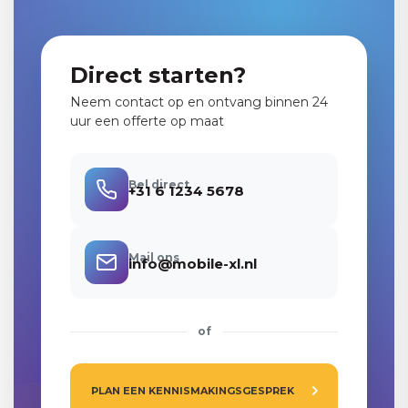
Direct starten?
Neem contact op en ontvang binnen 24
uur een offerte op maat
Bel direct
+31 6 1234 5678
Mail ons
info@mobile-xl.nl
of
PLAN EEN KENNISMAKINGSGESPREK