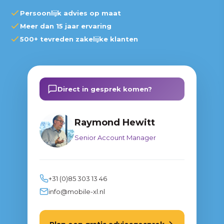
Persoonlijk advies op maat
Samenwerking tussen teams
Meer dan 15 jaar ervaring
500+ tevreden zakelijke klanten
Conclusie
De voordelen op een rij
Persoonlijke Service
Direct in gesprek komen?
Scherpe Prijzen
Raymond Hewitt
Alles Onder Één Dak
Senior Account Manager
15+ Jaar Ervaring
Direct starten?
+31 (0)85 303 13 46
info@mobile-xl.nl