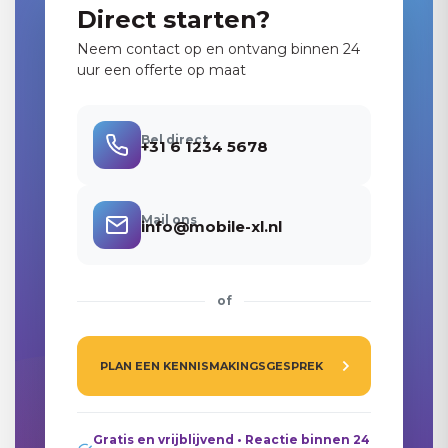
Direct starten?
Neem contact op en ontvang binnen 24
uur een offerte op maat
Bel direct
+31 6 1234 5678
Mail ons
info@mobile-xl.nl
of
PLAN EEN KENNISMAKINGSGESPREK
Gratis en vrijblijvend • Reactie binnen 24