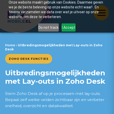
Onze website maakt gebruik van Cookies. Daarmee geven
we je de beste beleving op onze website echt waar! . En
tevens verzamelen we data over wat je uitvoer op onze
Inhoudsopgave
website, om deze te verbeteren.
Do not track
I Accept
Samenwerkingen waar wij
trots op zijn
Home
›
Uitbredingsmogelijkheden met Lay-outs in Zoho
Desk
Wat zijn Lay-outs in Zoho
Desk
ZOHO DESK FUNCTIES
Hoe Lay-outs werken
Uitbredingsmogelijkheden
met Lay-outs in Zoho Desk
Direct in gesprek met
Raymond
Stem Zoho Desk af op je processen met lay-outs.
Raymond Hewitt
Bepaal zelf welke velden zichtbaar zijn en verbeter
snelheid, overzicht en datakwaliteit.
Belangrijkste voordelen