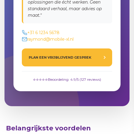
oplossingen die écht werken. Geen
standaard verhaal, maar advies op
maat."
+31 6 1234 5678
raymond@mobile-xl.nl
PLAN EEN VRIJBLIJVEND GESPREK
Direct in gesprek komen?
⭐⭐⭐⭐⭐
Beoordeling: 4.9/5 (127 reviews)
Raymond Hewitt
Eigenaar
+31 (0)85 303 13 46
Belangrijkste voordelen
info@mobile-xl.nl