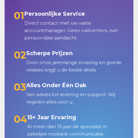
01
Persoonlijke Service
Direct contact met uw vaste
accountmanager. Geen callcenters, wel
persoonlijke aandacht.
02
Scherpe Prijzen
Door onze jarenlange ervaring en goede
relaties krijgt u de beste deals.
03
Alles Onder Één Dak
Van advies tot levering en support. Wij
regelen alles voor u.
04
15+ Jaar Ervaring
Al meer dan 15 jaar dé specialist in
zakelijke mobiele communicatie.