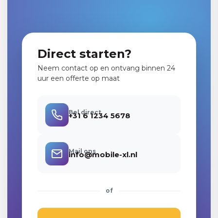
Direct starten?
Neem contact op en ontvang binnen 24
uur een offerte op maat
Bel direct
+31 6 1234 5678
Mail ons
info@mobile-xl.nl
of