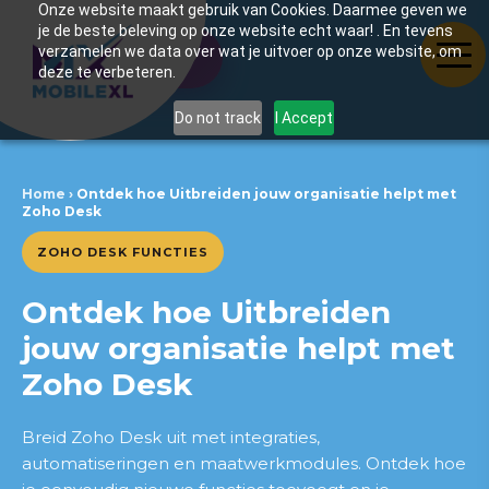
Onze website maakt gebruik van Cookies. Daarmee geven we
je de beste beleving op onze website echt waar! . En tevens
verzamelen we data over wat je uitvoer op onze website, om
Inhoudsopgave
deze te verbeteren.
Do not track
I Accept
Samenwerkingen waar wij
trots op zijn
Home
›
Ontdek hoe Uitbreiden jouw organisatie helpt met
Zoho Desk
Wat is Uitbreiden in Zoho
Desk
ZOHO DESK FUNCTIES
Hoe Uitbreiden werkt
Ontdek hoe Uitbreiden
jouw organisatie helpt met
Direct in gesprek met
Raymond
Zoho Desk
Raymond Hewitt
Breid Zoho Desk uit met integraties,
Belangrijkste voordelen
automatiseringen en maatwerkmodules. Ontdek hoe