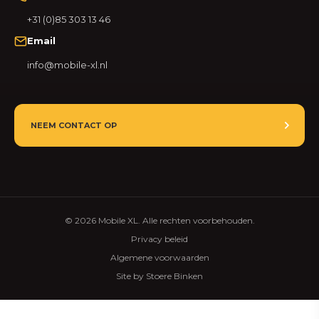
+31 (0)85 303 13 46
Email
info@mobile-xl.nl
NEEM CONTACT OP
© 2026 Mobile XL. Alle rechten voorbehouden.
Privacy beleid
Algemene voorwaarden
Site by Stoere Binken