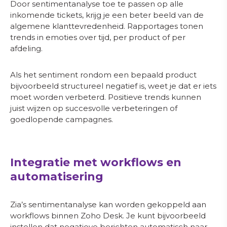
Door sentimentanalyse toe te passen op alle
inkomende tickets, krijg je een beter beeld van de
+31 (0)85 303 13 46
algemene klanttevredenheid. Rapportages tonen
info@mobile-xl.nl
trends in emoties over tijd, per product of per
afdeling.
Plan een gratis adviesgesprek
Als het sentiment rondom een bepaald product
bijvoorbeeld structureel negatief is, weet je dat er iets
Gemiddelde beoordeling: 4.9/5
moet worden verbeterd. Positieve trends kunnen
juist wijzen op succesvolle verbeteringen of
goedlopende campagnes.
Integratie met workflows en
automatisering
Zia’s sentimentanalyse kan worden gekoppeld aan
workflows binnen Zoho Desk. Je kunt bijvoorbeeld
instellen dat negatieve berichten automatisch naar