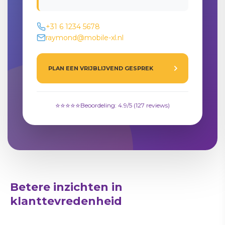
+31 6 1234 5678
raymond@mobile-xl.nl
PLAN EEN VRIJBLIJVEND GESPREK
⭐⭐⭐⭐⭐
Beoordeling: 4.9/5 (127 reviews)
Direct in gesprek komen?
Betere inzichten in
Raymond Hewitt
klanttevredenheid
Eigenaar