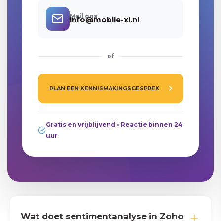
Mail ons
info@mobile-xl.nl
of
PLAN EEN KENNISMAKINGSGESPREK
Gratis en vrijblijvend • Reactie binnen 24
uur
Wat doet sentimentanalyse in Zoho