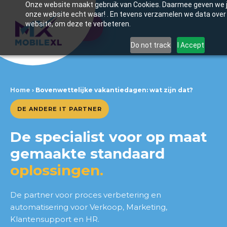
Onze website maakt gebruik van Cookies. Daarmee geven we j
onze website echt waar! . En tevens verzamelen we data over 
website, om deze te verbeteren.
Inhoudsopgave
Do not track
I Accept
Wat zijn bovenwettelijke
vakantiedagen?
Home
›
Bovenwettelijke vakantiedagen: wat zijn dat?
Verschil tussen wettelijke en
DE ANDERE IT PARTNER
bovenwettelijke
vakantiedagen
De specialist voor op maat
Waar vind je bovenwettelijke
gemaakte standaard
vakantiedagen in je
arbeidscontract?
oplossingen.
Vervallen bovenwettelijke
De partner voor proces verbetering en
vakantiedagen
automatisering voor Verkoop, Marketing,
Klantensupport en HR.
Hoe kun je bovenwettelijke