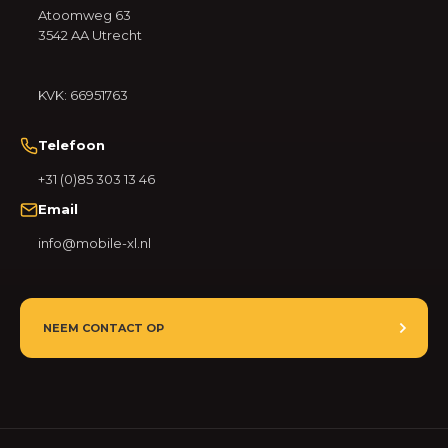
Atoomweg 63
3542 AA Utrecht
KVK: 66951763
Telefoon
+31 (0)85 303 13 46
Email
info@mobile-xl.nl
NEEM CONTACT OP