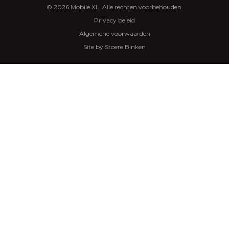
© 2026 Mobile XL. Alle rechten voorbehouden.
Privacy beleid
Algemene voorwaarden
Site by Stoere Binken