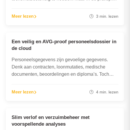
kost het vaak veel tijd om trainingen te…
Meer lezen
🕒 3 min. lezen
Een veilig en AVG-proof personeelsdossier in
de cloud
Personeelsgegevens zijn gevoelige gegevens.
Denk aan contracten, loonmutaties, medische
documenten, beoordelingen en diploma’s. Toch
worden deze vaak nog opgeslagen in Excel-
bestanden, lokale mappen of onveilige…
Meer lezen
🕒 4 min. lezen
Slim verlof en verzuimbeheer met
voorspellende analyses