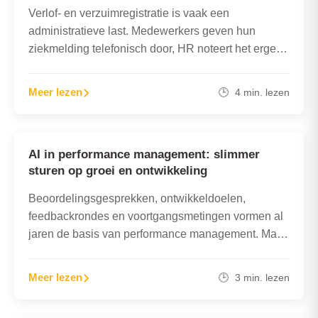
Verlof- en verzuimregistratie is vaak een
administratieve last. Medewerkers geven hun
ziekmelding telefonisch door, HR noteert het ergens
en managers raken het overzicht kwijt.
Ondertussen…
Meer lezen
🕒 4 min. lezen
AI in performance management: slimmer
sturen op groei en ontwikkeling
Beoordelingsgesprekken, ontwikkeldoelen,
feedbackrondes en voortgangsmetingen vormen al
jaren de basis van performance management. Maar
de traditionele aanpak is vaak tijdrovend, subjectief
en weinig dynamisch. Met…
Meer lezen
🕒 3 min. lezen