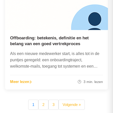
Offboarding: betekenis, definitie en het
belang van een goed vertrekproces
Als een nieuwe medewerker start, is alles tot in de
puntjes geregeld: een onboardingtraject,
welkomste-mails, toegang tot systemen en een
introductieprogramma. Maar wat gebeurt er…
Meer lezen
🕒 3 min. lezen
Posts
1
2
3
Volgende »
pagination