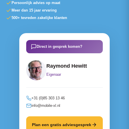
Persoonlijk advies op maat
Meer dan 15 jaar ervaring
500+ tevreden zakelijke klanten
Direct in gesprek komen?
Raymond Hewitt
Eigenaar
+31 (0)85 303 13 46
info@mobile-xl.nl
Plan een gratis adviesgesprek