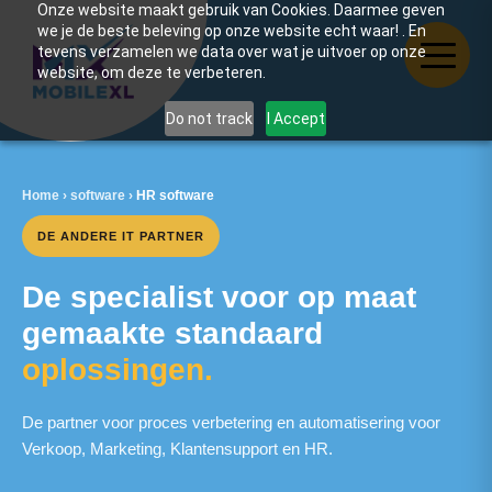
Onze website maakt gebruik van Cookies. Daarmee geven
we je de beste beleving op onze website echt waar! . En
tevens verzamelen we data over wat je uitvoer op onze
website, om deze te verbeteren.
Do not track
I Accept
Home
›
software
›
HR software
DE ANDERE IT PARTNER
De specialist voor op maat
gemaakte standaard
oplossingen.
De partner voor proces verbetering en automatisering voor
Verkoop, Marketing, Klantensupport en HR.