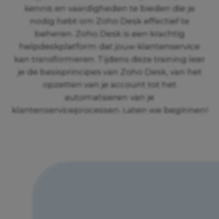
kennis en vaardigheden te bieden die je
nodig hebt om Zoho Desk effectief te
beheren. Zoho Desk is een krachtig
helpdeskplatform dat jouw klantenservice
kan transformeren. Tijdens deze training leer
je de basisprincipes van Zoho Desk, van het
opzetten van je account tot het
automatiseren van je
klantenserviceprocessen. Laten we beginnen!