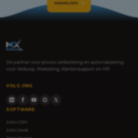
AANMELDEN
De partner voor proces verbetering en automatisering
voor Verkoop, Marketing, Klantensupport en HR
VOLG ONS
SOFTWARE
Zoho CRM
Zoho Desk
Zoho People