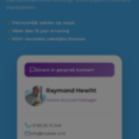
klantbeheer.
Persoonlijk advies op maat
Meer dan 15 jaar ervaring
500+ tevreden zakelijke klanten
Direct in gesprek komen?
Raymond Hewitt
Senior Account Manager
+31 85 30 31 346
info@mobile-xl.nl