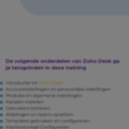
De volgende onderdelen van Zoho Desk ga
je terugvinden in deze training
Introductie tot
Zoho Desk
Accountinstellingen en persoonlijke instellingen
Modules en algemene instellingen
Kanalen instellen
Gebruikers beheren
Afdelingen en teams opzetten
Templates gebruiken en configureren
Klantenportaal Configureren