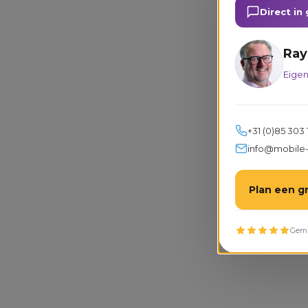
Direct i
Ray
Eige
+31 (0)85 303 
info@mobile-x
Plan een g
Gemi