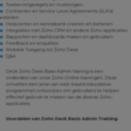
Toekenningsregels en routeringen
Contracten en Service Level Agreements (SLA’s)
instellen
Helpcenter en kennisbank creëren en beheren
Integraties met Zoho CRM en andere Zoho applicaties
Rapporten en dashboards maken en gebruiken
Feedback en enquêtes
Mobiele Toegang tot Zoho Desk
Q&A
Deze Zoho Desk Basis Admin training is een
onderdeel van onze Zoho Online trainingen. Deze
omvatten een serie van web-based educatieve
programma’s ontworpen om gebruikers te helpen
effectief gebruik te maken van de diverse Zoho-
applicaties.
Voordelen van Zoho Desk Basis Admin Training