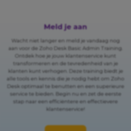
Meld je aan
Wacht niet langer en meld je vandaag nog
aan voor de Zoho Desk Basic Admin Training.
Ontdek hoe je jouw klantenservice kunt
transformeren en de tevredenheid van je
klanten kunt verhogen. Deze training biedt je
alle tools en kennis die je nodig hebt om Zoho
Desk optimaal te benutten en een superieure
service te bieden. Begin nu en zet de eerste
stap naar een efficiëntere en effectievere
klantenservice!