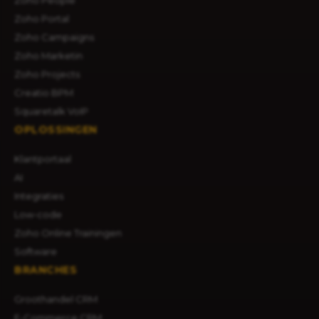
Zoho Portal
Zoho Campaigns
Zoho Marketin
Zoho Projects
Creatio BPM
Squaretalk VoIP
OPLOSSINGEN
Klantportaal
AI
Integraties
Low-code
Zoho Online Trainingen
Software
BRANCHES
Groothandel CRM
E-Commerce CRM