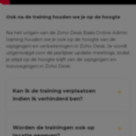
Ook na de training houden we je op de hoogte
Na het volgen van de Zoho Desk Basis Online Admin
training houden we je ook op de hoogte van de
wijzigingen en verbeteringen in Zoho Desk. Je wordt
uitgenodigd voor de jaarlijkse update meetings, zodat
je altijd op de hoogte blijft van de wijzigingen en
toevoegingen in Zoho Desk.
Kan ik de training verplaatsen
indien ik verhinderd ben?
Worden de trainingen ook op
locatie gegeven?