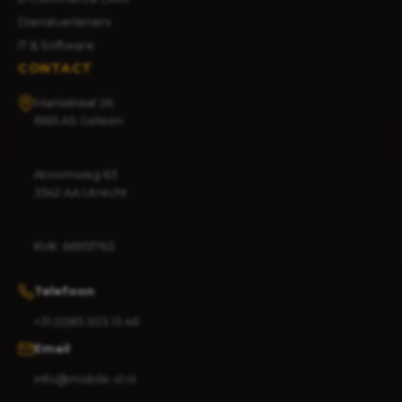
Dienstverleners
IT & Software
CONTACT
Marisstraat 26
6165 AS Geleen
Atoomweg 63
3542 AA Utrecht
KVK: 66951763
Telefoon
+31 (0)85 303 13 46
Email
info@mobile-xl.nl