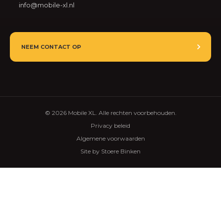
info@mobile-xl.nl
NEEM CONTACT OP
© 2026 Mobile XL. Alle rechten voorbehouden.
Privacy beleid
Algemene voorwaarden
Site by Stoere Binken