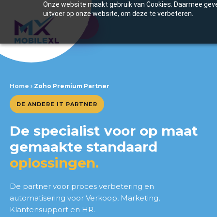
Onze website maakt gebruik van Cookies. Daarmee geven
uitvoer op onze website, om deze te verbeteren.
Inhoudsopgave
Mobile XL is jouw Zoho
premium partner
Home
›
Zoho Premium Partner
Waarom kies jij voor Mobile XL
DE ANDERE IT PARTNER
als Zoho Premium Partner?
De specialist voor op maat
Wij zijn Mobile XL
gemaakte standaard
Eigenwijs en toonaangevend
oplossingen.
Jouw allround partner
De partner voor proces verbetering en
automatisering voor Verkoop, Marketing,
Klantensupport en HR.