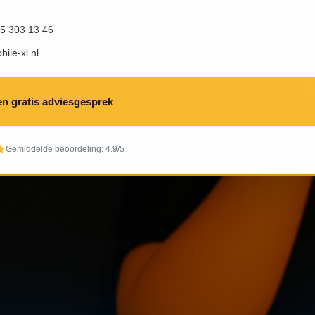
85 303 13 46
ile-xl.nl
en gratis adviesgesprek
Gemiddelde beoordeling: 4.9/5