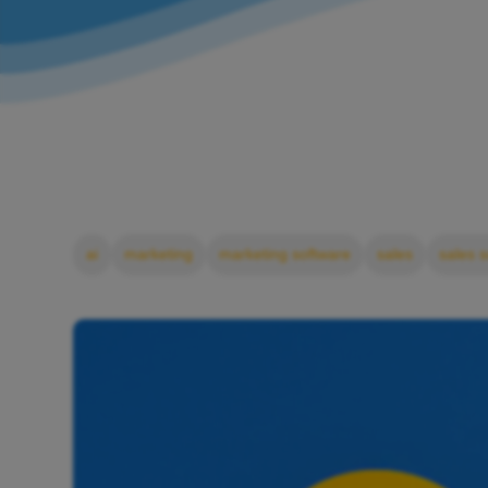
ai
marketing
marketing software
sales
sales 