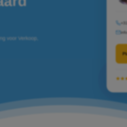
aard
+31
inf
ing voor Verkoop,
Pl