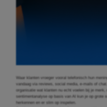
Waar klanten vroeger vooral telefonisch hun menin
vandaag via reviews, social media, e-mails of chat
organisatie wat klanten nu echt voelen bij je merk
sentimentanalyse op basis van AI kun je op grote s
herkennen en er slim op inspelen.