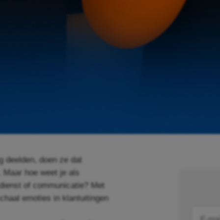
g deelden, doen ze dat
. Maar hoe weet je als
, dienst of communicatie? Met
chaal emoties in klantuitingen