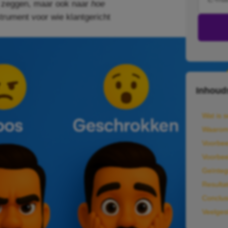
 zeggen, maar ook naar
hoe
trument voor wie klantgericht
Inhoud
Wat is 
Waarom 
Voorbeel
Voorbee
Geïnteg
Resulta
Conclus
Veelges