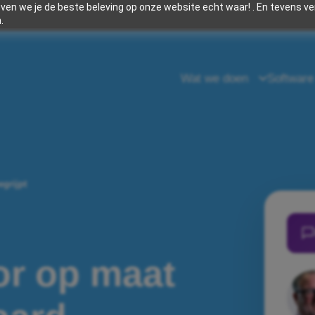
en we je de beste beleving op onze website echt waar! . En tevens v
.
Wat we doen
Softwar
egrijpt
or op maat