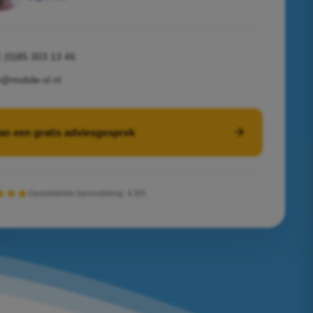
 (0)85 303 13 46
o@mobile-xl.nl
an een gratis adviesgesprek
Gemiddelde beoordeling: 4.9/5