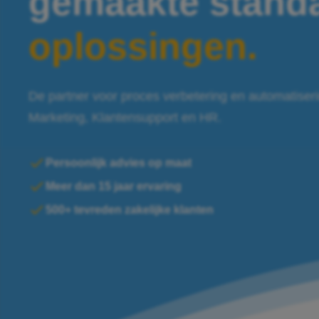
gemaakte stand
oplossingen.
De partner voor proces verbetering en automatiser
Marketing, Klantensupport en HR.
Persoonlijk advies op maat
Meer dan 15 jaar ervaring
500+ tevreden zakelijke klanten