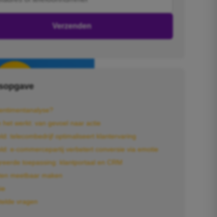
Verzenden
sopgave
sentimentanalyse?
het werkt: van gevoel naar actie
d: telecombedrijf optimaliseert klantervaring
ld: e-commercepartij verbetert conversie via emotie
reerde toepassing: klantportaal en CRM
ten meetbaar maken
ie
telde vragen