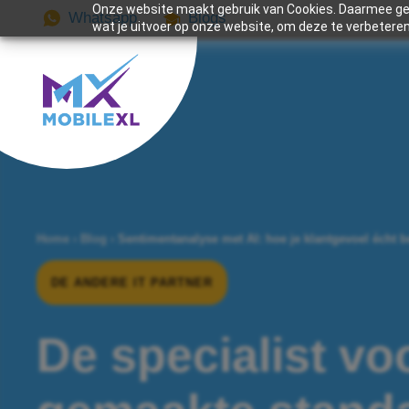
Onze website maakt gebruik van Cookies. Daarmee gev
Whatsapp
Blogs
wat je uitvoer op onze website, om deze te verbeteren
Home
›
Blog
›
Sentimentanalyse met AI: hoe je klantgevoel écht b
DE ANDERE IT PARTNER
De specialist vo