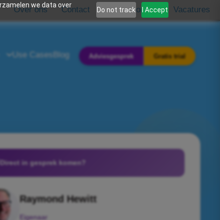
erzamelen we data over
Over ons
Contact
Support
Vacatures
Do not track
I Accept
e
Use Cases
Blog
Adviesgesprek
Gratis trial
Direct in gesprek komen?
Raymond Hewitt
Eigenaar