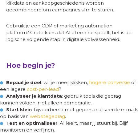
klikdata en aankoopgeschiedenis worden
gecombineerd om campagnes slim te sturen.
Gebruik je een CDP of marketing automation
platform? Grote kans dat AI al een rol speelt, het is de
logische volgende stap in digitale volwassenheid.
Hoe begin je?
Bepaal je doel
: wil je meer klikken,
hogere conversie
of
een lagere
cost-per-lead
?
Analyseer je klantdata
: gebruik tools die gedrag
kunnen volgen, niet alleen demografie.
Start klein
: bijvoorbeeld met gepersonaliseerde e-mails
op basis van
websitegedrag
.
Test en optimaliseer
: AI leert, maar jij stuurt bij. Blijf
monitoren en verfijnen.