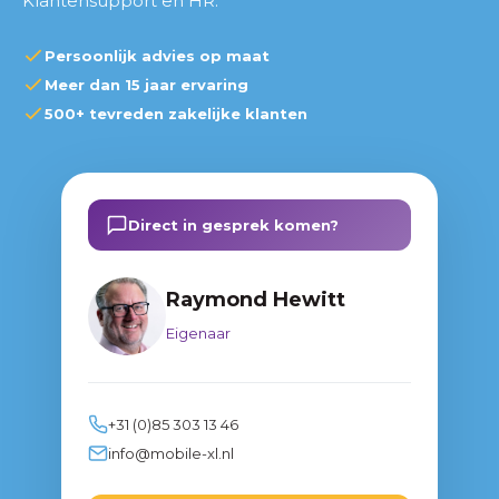
Klantensupport en HR.
Hoe begin je?
Persoonlijk advies op maat
Conclusie
Meer dan 15 jaar ervaring
500+ tevreden zakelijke klanten
Direct in gesprek komen?
Raymond Hewitt
Eigenaar
+31 (0)85 303 13 46
info@mobile-xl.nl