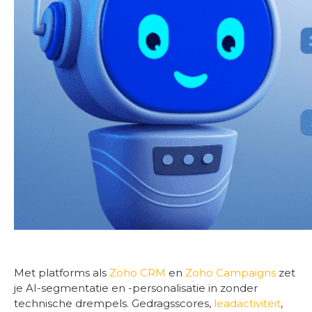
Met platforms als
Zoho CRM
en
Zoho Campaigns
zet
je AI-segmentatie en -personalisatie in zonder
technische drempels. Gedragsscores,
leadactiviteit
,